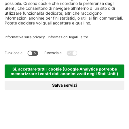
Suite
Suite
La nostra nuova Suite si trova al primo piano, in
posizione tranquilla e soleggiata ed ha un…
4 - 5 persone (52m²)
DETTAGLI