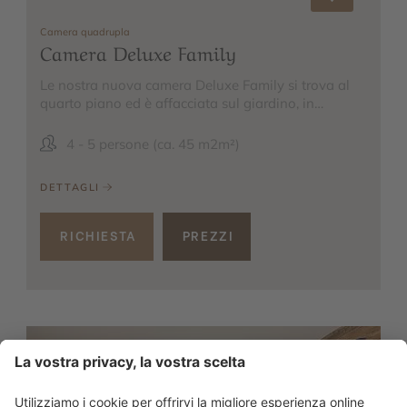
Camera quadrupla
Camera Deluxe Family
Le nostra nuova camera Deluxe Family si trova al
quarto piano ed è affacciata sul giardino, in…
4 - 5 persone (ca. 45 m2m²)
DETTAGLI
RICHIESTA
PREZZI