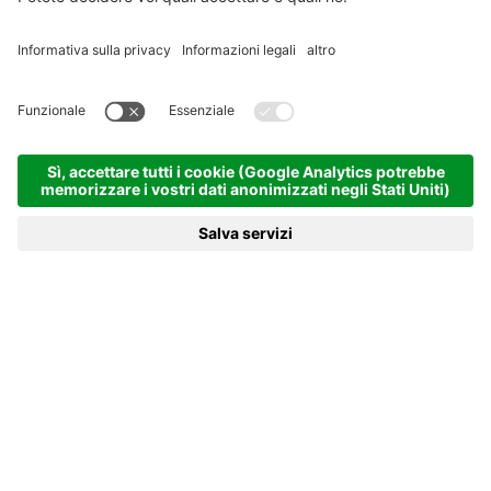
magiche
nelle camere dell’Hotel Villa
Eden
SCOPRI LE NOSTRE CAMERE
Le vostre vacanze a
Corvara
Vi aspettiamo per regalarvi un'esperienza
indimenticabile
L'Hotel Villa Eden a Corvara in Badia è un luogo magico
da scegliere se amate le vacanze all’insegna della