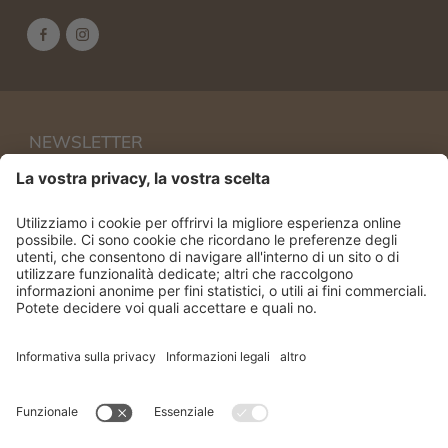
NEWSLETTER
Iscriviti per restare sempre aggiornato
Accetto
privacy policy
ISCRIVITI
Hotel Villa Eden | CIN: IT021026A1BUABPLY2
Sitemap
Privacy policy
Credits
Cookies
Produced by