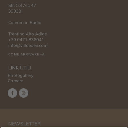
Str. Col Alt, 47
39033
Corvara in Badia
Trentino Alto Adige
+39 0471 836041
info@villaeden.com
COME ARRIVARE
LINK UTILI
Photogallery
Camere
NEWSLETTER