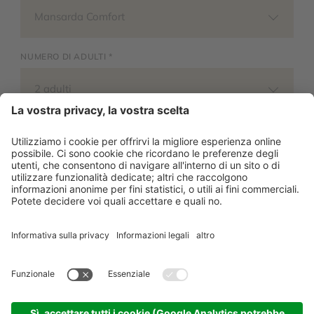
Mansarda Comfort
NUMERO DI ADULTI *
2 adulti
Viaggi con bambini?
Aggiungi camera
I tuoi dati
TITOLO *
Prego selezionare